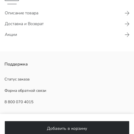
Описание товара
Доставка и Возврат
Акции
Поддержка
Основная Ткань Dull Pink:
Основная Ткань Light Beige:
Статус заказа
Форма обратной связи
Основная Ткань Light Grey:
8 800 070 4015
Основная Ткань Light Rose:
Страна происхождения:
ПОМОЩЬ
Продавец:
Бренд:
Добавить в корзину
Пол:
Часто задаваемые вопросы