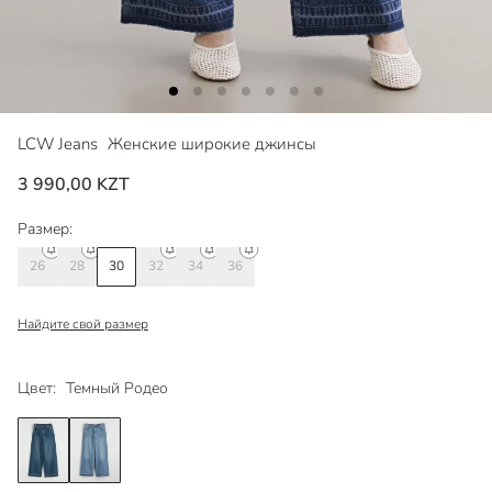
LCW Jeans
Женские широкие джинсы
3 990,00 KZT
Размер:
26
28
30
32
34
36
Найдите свой размер
Цвет:
Темный Родео