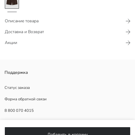
Описание товара
Доставка и Возврат
Акции
Женские шорты из ткани с эффектом льна, с эластичным поясом и
Поддержка
регулируемым шнурком, с карманами.
Статус заказа
Форма обратной связи
Основная Ткань:
8 800 070 4015
Страна происхождения:
Продавец:
Бренд:
ПОМОЩЬ
Пол:
Добавить в корзину