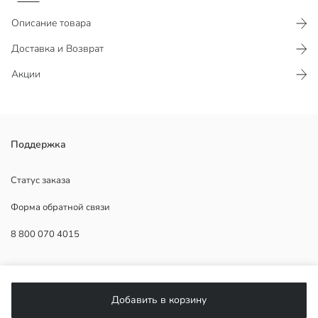
Описание товара
Доставка и Возврат
Акции
Женский дутый жилет с высоким воротником и без рукавов, с
Поддержка
застежкой-молнией спереди. Имеет боковые карманы на молнии и
кулиску по низу.
Статус заказа
Форма обратной связи
8 800 070 4015
Наполнитель:
Основная Ткань:
Подкладка:
ПОМОЩЬ
Страна происхождения:
Продавец:
Добавить в корзину
Бренд:
Часто задаваемые вопросы