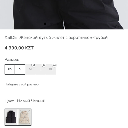
XSIDE
Женский дутый жилет с воротником-трубой
4 990,00 KZT
Размер:
XS
S
M
L
XL
Найдите свой размер
Цвет:
Новый Черный