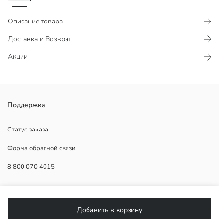
Описание товара
Доставка и Возврат
Акции
Женский ремень под кожу, с металлической пряжкой и
Поддержка
несколькими металлическими кольцами, используемыми в
качестве мостика для ремня.
Статус заказа
Основная Ткань Black:
Форма обратной связи
Основная Ткань Brown:
Покрытие Black:
8 800 070 4015
Покрытие Brown:
Страна происхождения:
Продавец:
ПОМОЩЬ
Бренд:
Пол:
Добавить в корзину
Ткань:
Часто задаваемые вопросы