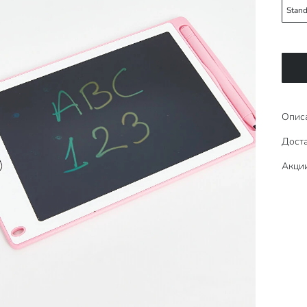
Stand
Опис
Доста
Акци