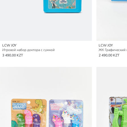
LCW JOY
LCW JOY
Игровой набор доктора с сумкой
ЖК Графический 
3 490,00 KZT
2 490,00 KZT