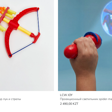
LCW JOY
р лук и стрелы
2 490,00 KZT