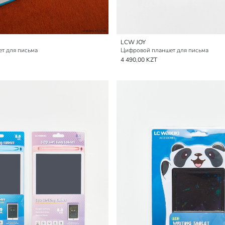
LCW JOY
т для письма
Цифровой планшет для письма
4 490,00 KZT