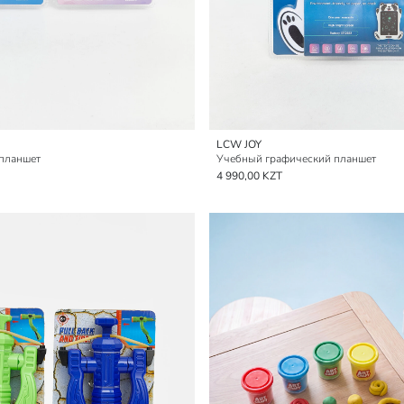
LCW JOY
планшет
Учебный графический планшет
4 990,00 KZT