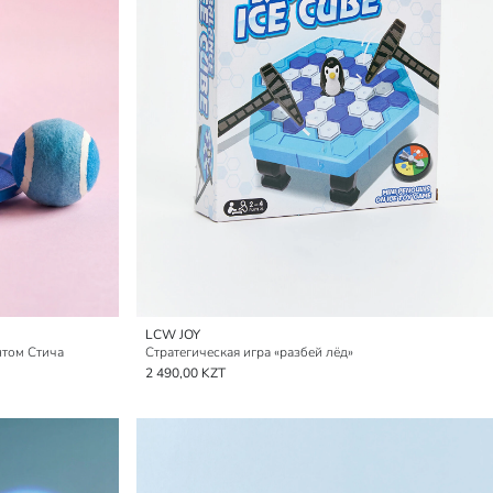
LCW JOY
нтом Стича
Стратегическая игра «разбей лёд»
2 490,00 KZT