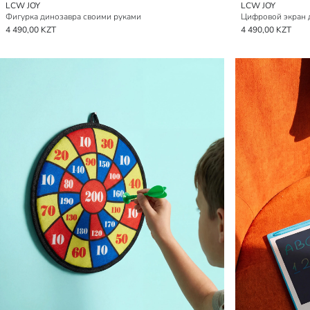
LCW JOY
LCW JOY
Фигурка динозавра своими руками
Цифровой экран 
4 490,00 KZT
4 490,00 KZT