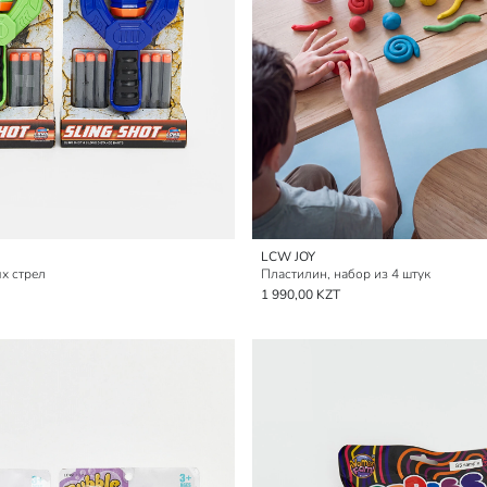
LCW JOY
х стрел
Пластилин, набор из 4 штук
1 990,00 KZT