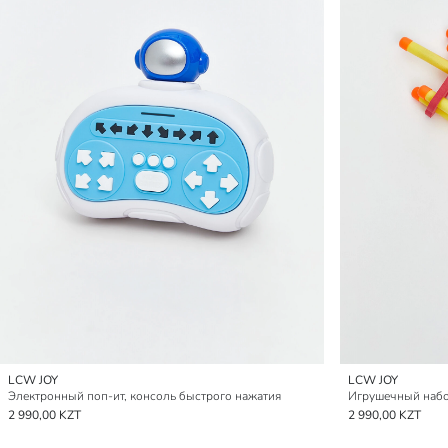
LCW JOY
LCW JOY
Электронный поп-ит, консоль быстрого нажатия
Игрушечный набо
2 990,00 KZT
2 990,00 KZT