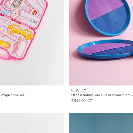
LCW JOY
ктора с сумкой
Игра в ловлю мяча на липучке с при
2 990,00 KZT