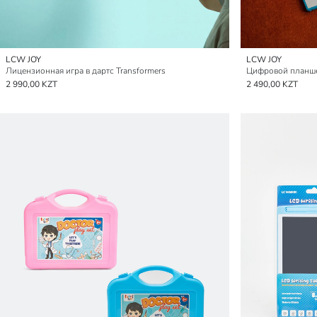
LCW JOY
LCW JOY
Лицензионная игра в дартс Transformers
Цифровой планше
2 990,00 KZT
2 490,00 KZT