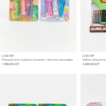
LCW JOY
LCW JOY
Игрушка для создания пузырей с принтом динозавра
Набор игрушечны
1 990,00 KZT
3 490,00 KZT