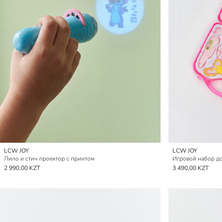
LCW JOY
LCW JOY
Лило и стич проектор с принтом
Игровой набор до
2 990,00 KZT
3 490,00 KZT