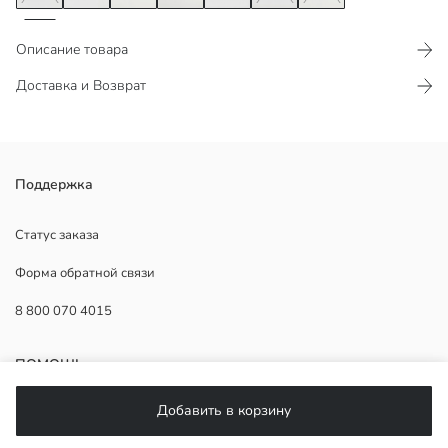
Описание товара
Доставка и Возврат
Мужские шорты для плавания с эластичным поясом и
Поддержка
регулируемым шнурком, выполненные из текстурированной ткани
и с боковыми карманами.
Статус заказа
Форма обратной связи
8 800 070 4015
Основная Ткань:
Подкладка:
Страна происхождения:
ПОМОЩЬ
Продавец:
Бренд:
Добавить в корзину
Пол:
Часто задаваемые вопросы
Форма: