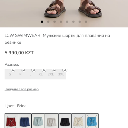
LCW SWIMWEAR
Мужские шорты для плавания на
резинке
5 990,00 KZT
Размер:
S
M
L
XL
2XL
3XL
Найдите свой размер
Цвет:
Brick